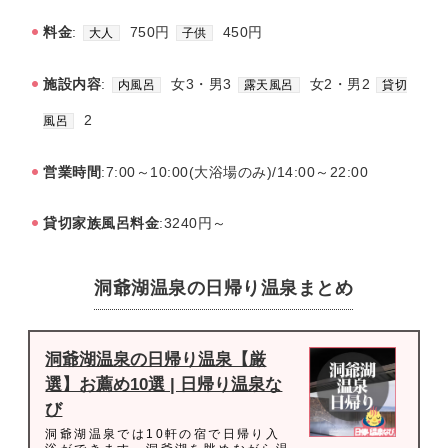
料金
:
750円
450円
大人
子供
施設内容
:
女3・男3
女2・男2
内風呂
露天風呂
貸切
2
風呂
営業時間
:7:00～10:00(大浴場のみ)/14:00～22:00
貸切家族風呂料金
:3240円～
洞爺湖温泉の日帰り温泉まとめ
洞爺湖温泉の日帰り温泉【厳
選】お薦め10選 | 日帰り温泉な
び
洞爺湖温泉では10軒の宿で日帰り入