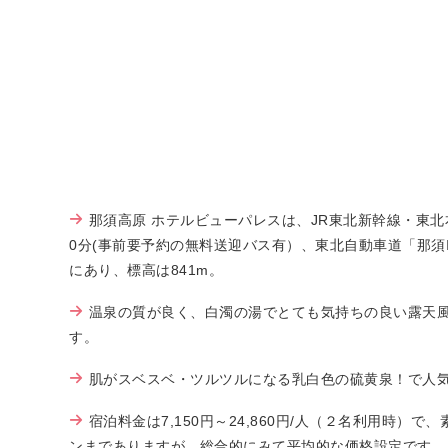
那須高原 ホテルビューパレスは、JR東北新幹線・東
0分(事前要予約の無料送迎バス有）、東北自動車道「那須I
にあり、標高は841m。
温泉の質が良く、白濁の湯でとても気持ちの良い露天
す。
肌がスベスベ・ツルツルになる乳白色の硫黄泉！で人
宿泊料金は7,150円～24,860円/人（２名利用時）
ンまでありますが、総合的にみて平均的な価格設定です。