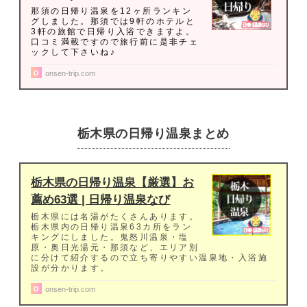
那須の日帰り温泉を12ヶ所ランキン
グしました。那須では9軒のホテルと
3軒の旅館で日帰り入浴できますよ。
口コミ満載ですので旅行前に是非チェ
ックして下さいね♪
onsen-trip.com
栃木県の日帰り温泉まとめ
栃木県の日帰り温泉【厳選】お
薦め63選 | 日帰り温泉なび
栃木県には名湯がたくさんあります。
栃木県内の日帰り温泉63カ所をラン
キングにしました。鬼怒川温泉・塩
原・奥日光湯元・那須など、エリア別
に分けて紹介するので立ち寄りやすい温泉地・入浴施
設が分かります。
onsen-trip.com