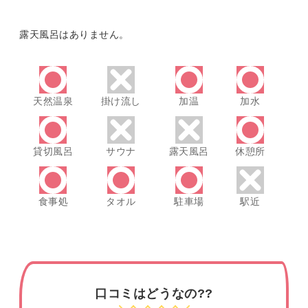
露天風呂はありません。
天然温泉
掛け流し
加温
加水
貸切風呂
サウナ
露天風呂
休憩所
食事処
タオル
駐車場
駅近
口コミはどうなの??