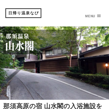
日帰り温泉なび
MENU
那須高原の宿 山水閣の入浴施設を