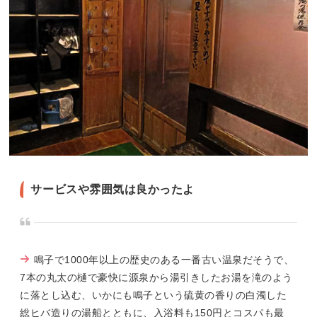
サービスや雰囲気は良かったよ
鳴子で1000年以上の歴史のある一番古い温泉だそうで、
7本の丸太の樋で豪快に源泉から湯引きしたお湯を滝のよう
に落とし込む、いかにも鳴子という硫黄の香りの白濁した
総ヒバ造りの湯船とともに、入浴料も150円とコスパも最