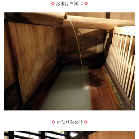
お湯は白濁♡
かなり熱め!!