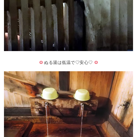
ぬる湯は低温で♡安心♡