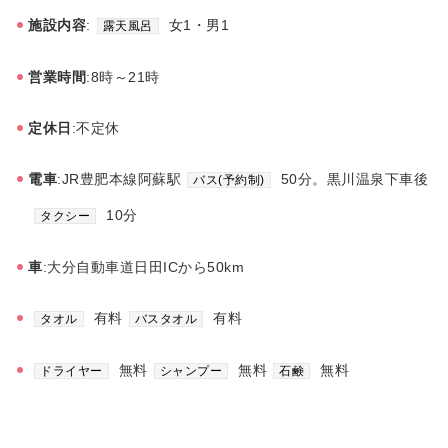
施設内容
:
女1・男1
露天風呂
営業時間
:8時～21時
定休日
:不定休
電車
:JR豊肥本線阿蘇駅
50分。黒川温泉下車後
バス(予約制)
10分
タクシー
車
:大分自動車道日田ICから50km
有料
有料
タオル
バスタオル
無料
無料
無料
ドライヤー
シャンプー
石鹸