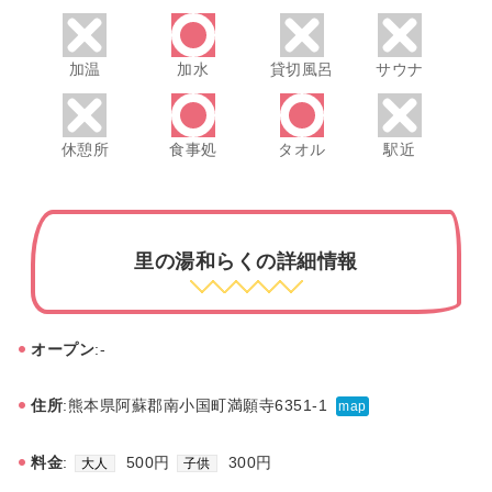
加温
加水
貸切風呂
サウナ
休憩所
食事処
タオル
駅近
里の湯和らくの詳細情報
オープン
:-
住所
:熊本県阿蘇郡南小国町満願寺6351-1
map
料金
:
500円
300円
大人
子供