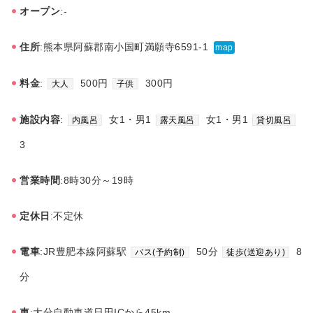
オープン
:-
住所
:熊本県阿蘇郡南小国町満願寺6591-1
map
料金
:
500円
300円
大人
子供
施設内容
:
女1・男1
女1・男1
内風呂
露天風呂
貸切風呂
3
営業時間
:8時30分～19時
定休日
:不定休
電車
:JR豊肥本線阿蘇駅
50分
8
バス(予約制)
徒歩(送迎あり)
分
車
:大分自動車道日田ICから45km