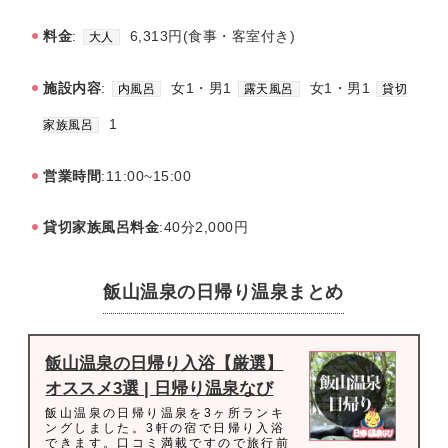
料金
:
6,313円(食事・客室付き)
大人
施設内容
:
女1・男1
女1・男1
内風呂
露天風呂
貸切
1
家族風呂
営業時間
:11:00~15:00
貸切家族風呂料金
:40分2,000円
飯山温泉の日帰り温泉まとめ
飯山温泉の日帰り入浴【厳選】
オススメ3選 | 日帰り温泉なび
飯山温泉の日帰り温泉を3ヶ所ランキ
ングしました。3軒の宿で日帰り入浴
できます。口コミ満載ですので旅行前