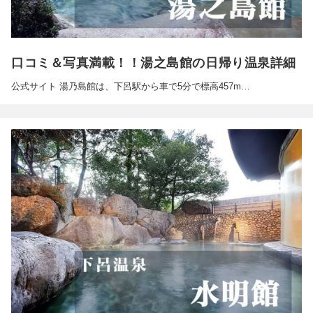
口コミ＆写真満載！！湯之島館の日帰り温泉詳細
公式サイト 湯乃島館は、下呂駅から車で5分で標高457m…