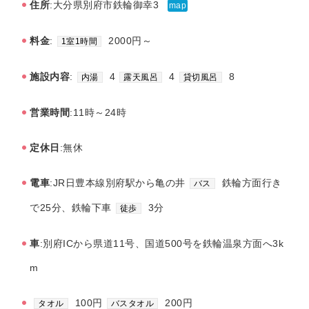
住所
:大分県別府市鉄輪御幸3
map
料金
:
2000円～
1室1時間
施設内容
:
4
4
8
内湯
露天風呂
貸切風呂
営業時間
:11時～24時
定休日
:無休
電車
:JR日豊本線別府駅から亀の井
鉄輪方面行き
バス
で25分、鉄輪下車
3分
徒歩
車
:別府ICから県道11号、国道500号を鉄輪温泉方面へ3k
m
100円
200円
タオル
バスタオル