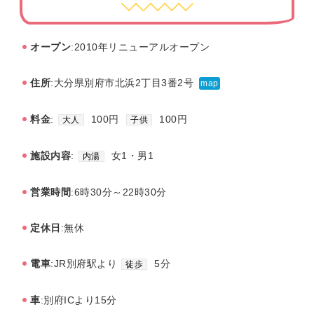
オープン
:2010年リニューアルオープン
住所
:大分県別府市北浜2丁目3番2号
map
料金
:
100円
100円
大人
子供
施設内容
:
女1・男1
内湯
営業時間
:6時30分～22時30分
定休日
:無休
電車
:JR別府駅より
5分
徒歩
車
:別府ICより15分