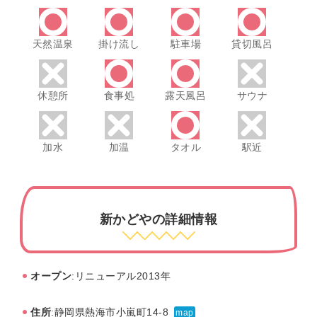
天然温泉
掛け流し
駐車場
貸切風呂
休憩所
食事処
露天風呂
サウナ
加水
加温
タオル
駅近
新かどやの詳細情報
オープン
:リニューアル2013年
住所
:静岡県熱海市小嵐町14-8
map