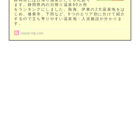
静岡県には日帰り温泉がたくさんあり
ます。静岡県内の日帰り温泉60カ所
をランキングにしました。熱海、伊東の2大温泉地をは
じめ、修善寺、下田など、6つのエリア別に分けて紹介
するので立ち寄りやすい温泉地・入浴施設が分かりま
す。
onsen-trip.com