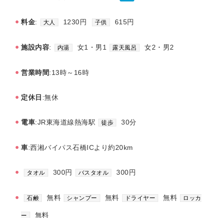
料金
:
1230円
615円
大人
子供
施設内容
:
女1・男1
女2・男2
内湯
露天風呂
営業時間
:13時～16時
定休日
:無休
電車
:JR東海道線熱海駅
30分
徒歩
車
:西湘バイパス石橋ICより約20km
300円
300円
タオル
バスタオル
無料
無料
無料
石鹸
シャンプー
ドライヤー
ロッカ
無料
ー