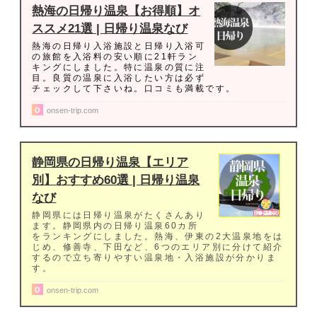
熱海の日帰り温泉【お得順】オ
ススメ21選 | 日帰り温泉なび
熱海の日帰り入浴施設と日帰り入浴可
の旅館を入浴料の安い順に21軒ラン
キングにしました。特に温泉の質に注
目。良質の温泉に入浴したい方は必ず
チェックして下さいね。口コミも満載です。
onsen-trip.com
静岡県の日帰り温泉【エリア
別】おすすめ60選 | 日帰り温泉
なび
静岡県には日帰り温泉がたくさんあり
ます。静岡県内の日帰り温泉60カ所
をランキングにしました。熱海、伊東の2大温泉地をは
じめ、修善寺、下田など、6つのエリア別に分けて紹介
するので立ち寄りやすい温泉地・入浴施設が分かりま
す。
onsen-trip.com