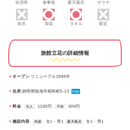
休憩所
食事処
露天風呂
サウナ
加水
加温
タオル
駅近
旅館立花の詳細情報
オープン
:リニューアル1994年
住所
:静岡県熱海市昭和町5-13
map
料金
:
1200円
600円
大人
子供
施設内容
:
女1・男1
女1・男1
内湯
露天風呂