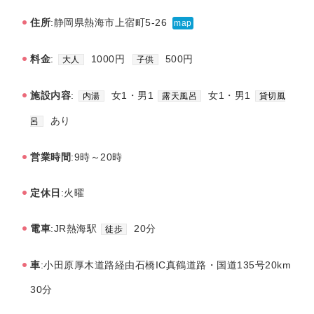
住所
:静岡県熱海市上宿町5-26
map
料金
:
1000円
500円
大人
子供
施設内容
:
女1・男1
女1・男1
内湯
露天風呂
貸切風
あり
呂
営業時間
:9時～20時
定休日
:火曜
電車
:JR熱海駅
20分
徒歩
車
:小田原厚木道路経由石橋IC真鶴道路・国道135号20km
30分