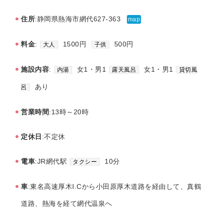
住所
:静岡県熱海市網代627-363
map
料金
:
1500円
500円
大人
子供
施設内容
:
女1・男1
女1・男1
内湯
露天風呂
貸切風
あり
呂
営業時間
:13時～20時
定休日
:不定休
電車
:JR網代駅
10分
タクシー
車
:東名高速厚木I.Cから小田原厚木道路を経由して、真鶴
道路、熱海を経て網代温泉へ