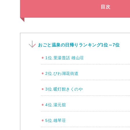
目次
おごと温泉の日帰りランキング1位～7位
1位.里湯昔話 雄山荘
2位.びわ湖花街道
3位.暖灯館きくのや
4位.湯元舘
5位.雄琴荘