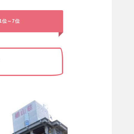
1位～7位
荘