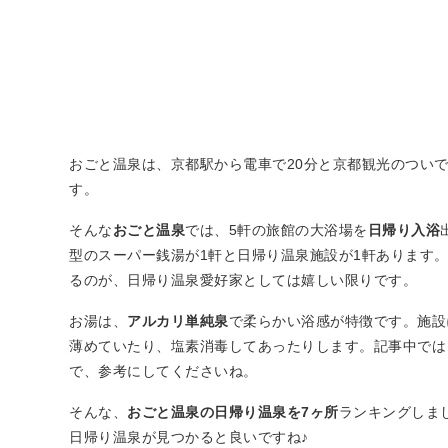
おごと温泉は、京都駅から電車で20分と京都観光のつい
す。
そんな
おごと温泉
では、5軒の旅館の大浴場を
日帰り入浴
型のスーパー銭湯が1軒と日帰り温泉施設が1軒あります
るのが、日帰り温泉愛好家としては嬉しい限りです。
お湯は、
アルカリ単純泉
で柔らかい浴感が特徴です。施設
薄めていたり、塩素消毒してあったりします。記事中では
で、参考にしてくださいね。
そんな、
おごと温泉の日帰り温泉を7ヶ所
ランキングしま
日帰り温泉が見つかると良いですね♪