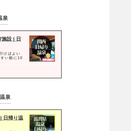
温泉
設 | 日
行けばよい
すい順に10
温泉
| 日帰り温