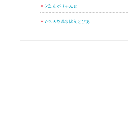
6位.あがりゃんせ
7位.天然温泉比良とぴあ