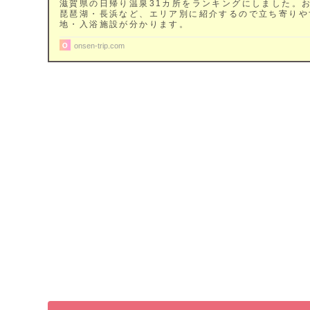
滋賀県の日帰り温泉31カ所をランキングにしました。
琵琶湖・長浜など、エリア別に紹介するので立ち寄りや
地・入浴施設が分かります。
onsen-trip.com