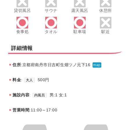
貸切風呂
サウナ
露天風呂
休憩所
食事処
タオル
駐車場
駅近
詳細情報
住所
:京都府南丹市日吉町生畑ツノ元下16
map
料金
:
500円
大人
施設内容
:
男:1 女:1
内風呂
営業時間
:11:00～17:00