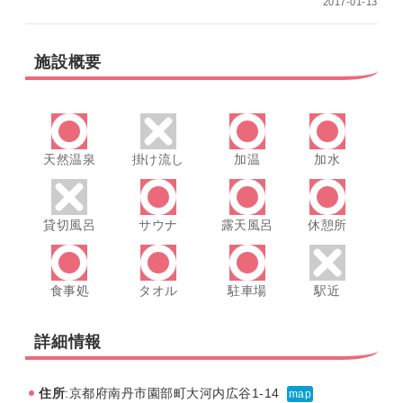
2017-01-13
施設概要
天然温泉
掛け流し
加温
加水
貸切風呂
サウナ
露天風呂
休憩所
食事処
タオル
駐車場
駅近
詳細情報
住所
:京都府南丹市園部町大河内広谷1-14
map