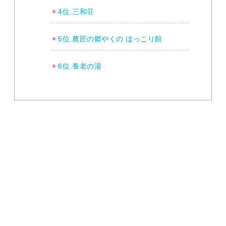
4位.三和荘
5位.農匠の郷やくの ほっこり館
6位.養老の湯