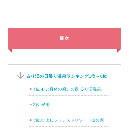
目次
るり渓の日帰り温泉ランキング1位～6位
1位.心と身体の癒しの森 るり渓温泉
2位.桜湯
3位.ひよしフォレストリゾート山の家