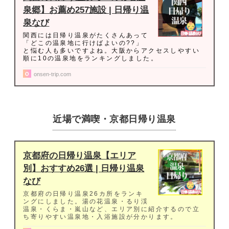
泉郷】お薦め257施設 | 日帰り温
泉なび
関西には日帰り温泉がたくさんあって
「どこの温泉地に行けばよいの??」
と悩む人も多いですよね。大阪からアクセスしやすい
順に10の温泉地をランキングしました。
onsen-trip.com
近場で満喫・京都日帰り温泉
京都府の日帰り温泉【エリア
別】おすすめ26選 | 日帰り温泉
なび
京都府の日帰り温泉26カ所をランキ
ングにしました。湯の花温泉・るり渓
温泉・くらま・嵐山など、エリア別に紹介するので立
ち寄りやすい温泉地・入浴施設が分かります。