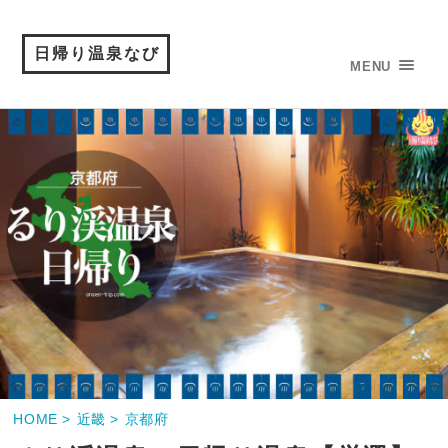
日帰り温泉なび
MENU
HOME >
近畿 >
京都府