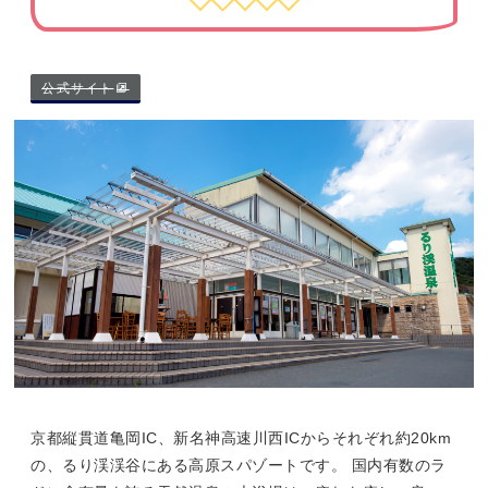
公式サイト
京都縦貫道亀岡IC、新名神高速川西ICからそれぞれ約20km
の、るり渓渓谷にある高原スパゾートです。 国内有数のラ