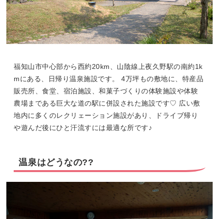
福知山市中心部から西約20km、山陰線上夜久野駅の南約1k
mにある、日帰り温泉施設です。 4万坪もの敷地に、特産品
販売所、食堂、宿泊施設、和菓子づくりの体験施設や体験
農場まである巨大な道の駅に併設された施設です♡ 広い敷
地内に多くのレクリェーション施設があり、ドライブ帰り
や遊んだ後にひと汗流すには最適な所です♪
温泉はどうなの??