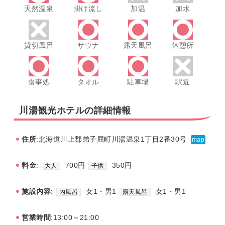
天然温泉
掛け流し
加温
加水
貸切風呂
サウナ
露天風呂
休憩所
食事処
タオル
駐車場
駅近
川湯観光ホテルの詳細情報
住所
:北海道川上郡弟子屈町川湯温泉1丁目2番30号
map
料金
:
700円
350円
大人
子供
施設内容
:
女1・男1
女1・男1
内風呂
露天風呂
営業時間
:13:00～21:00