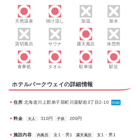
天然温泉
掛け流し
加温
加水
貸切風呂
サウナ
露天風呂
休憩所
食事処
タオル
駐車場
駅近
ホテルパークウェイの詳細情報
住所
:北海道川上郡弟子屈町川湯駅前3丁目2-10
map
料金
:
310円
200円
大人
子供
施設内容
:
女1・男1
女1・男1
内風呂
露天風呂