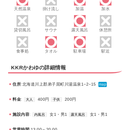
天然温泉
掛け流し
加温
加水
貸切風呂
サウナ
露天風呂
休憩所
食事処
タオル
駐車場
駅近
KKRかわゆの詳細情報
住所
:北海道川上郡弟子屈町川湯温泉1−2−15
map
料金
:
400円
200円
大人
子供
施設内容
:
女1・男1
女1・男1
内風呂
露天風呂
営業時間
:13:00～20:00