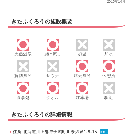
2015年10月
きたふくろうの施設概要
天然温泉
掛け流し
加温
加水
貸切風呂
サウナ
露天風呂
休憩所
食事処
タオル
駐車場
駅近
きたふくろうの詳細情報
住所
:北海道川上郡弟子屈町川湯温泉1-9-15
map